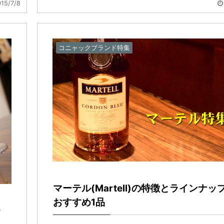
15/7/8
コニャックブランド特集
マーテル(Martell)の特徴とラインナッ
おすすめ1品
ラ