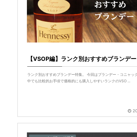
【VSOP編】ランク別おすすめブランデー
ランク別おすすめブランデー特集。 今回はブランデー・コニャッ
中でも比較的お手頃で価格的にも購入しやすいランクのVSO ...
20