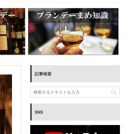
記事検索
SNS