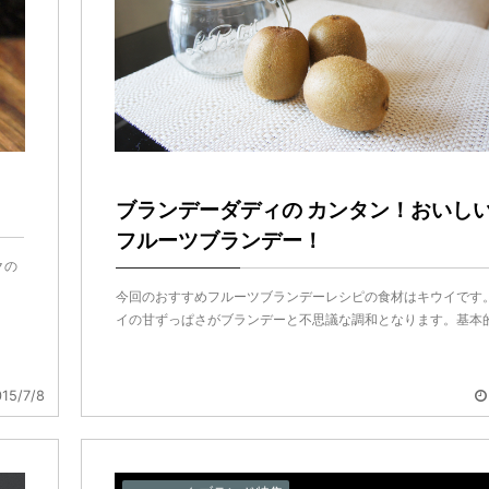
ブランデーダディの カンタン！おいし
フルーツブランデー！
クの
今回のおすすめフルーツブランデーレシピの食材はキウイです
イの甘ずっぱさがブランデーと不思議な調和となります。基本的 .
15/7/8