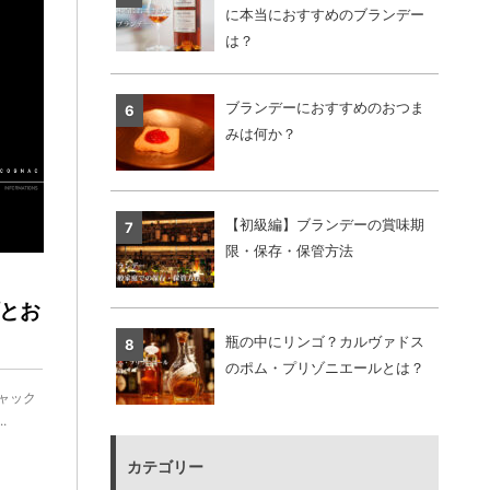
に本当におすすめのブランデー
は？
ブランデーにおすすめのおつま
みは何か？
【初級編】ブランデーの賞味期
限・保存・保管方法
プとお
瓶の中にリンゴ？カルヴァドス
のポム・プリゾニエールとは？
ャック
.
カテゴリー