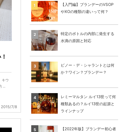
【入門編】ブランデーのVSOP
やXOの種類の違いって何？
特定のボトルの内部に発生する
水滴の原因と対応
い！
ピノー・デ・シャラントとは何
か？ワイン？ブランデー？
。キウ
..
レミーマルタン ルイ13世って何
種類あるの？ルイ13世の起源と
2015/7/8
ラインナップ
【2022年版】ブランデー初心者