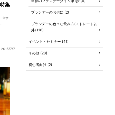
至福のブランデータイム第1歩 (6)
特集
ブランデーのお供に (2)
 当サ
.
ブランデーの色々な飲み方(ストレート以
外) (16)
イベント・セミナー (41)
2015/7/7
その他 (28)
初心者向け (2)