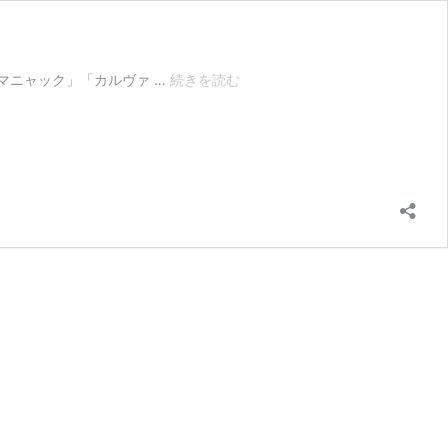
【中
マニャック」「カルヴァ …
続きを読む
級
編】
ア
ル
マ
ニ
ャ
ッ
ク
地
方
の
ブ
ド
ウ
生
産