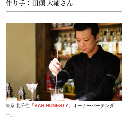
作り手：田頭 大輔さん
東京 北千住「
BAR HONESTY
」オーナーバーテンダ
ー。