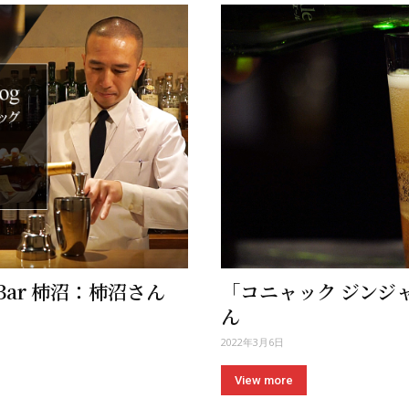
ar 柿沼：柿沼さん
「コニャック ジンジャー」
ん
2022年3月6日
View more