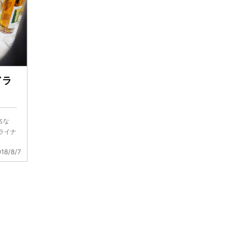
ドラ
名な
ライナ
18/8/7