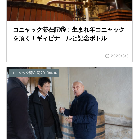
コニャック滞在記㉕：生まれ年コニャック
を頂く！ギィピナールと記念ボトル
2020/3/5
コニャック滞在記2019年 冬