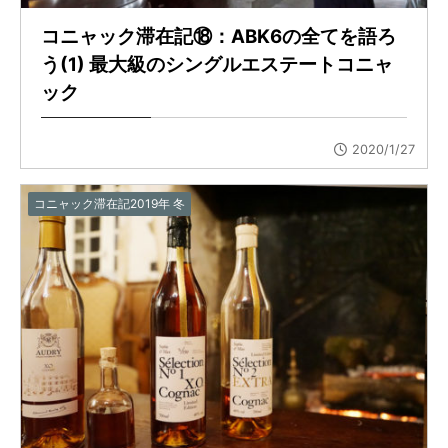
コニャック滞在記⑱：ABK6の全てを語ろ
う(1) 最大級のシングルエステートコニャ
ック
2020/1/27
コニャック滞在記2019年 冬