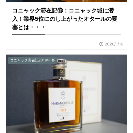
コニャック滞在記⑯：コニャック城に潜
入！業界5位にのし上がったオタールの要
塞とは・・・
2020/1/16
コニャック滞在記2019年 冬