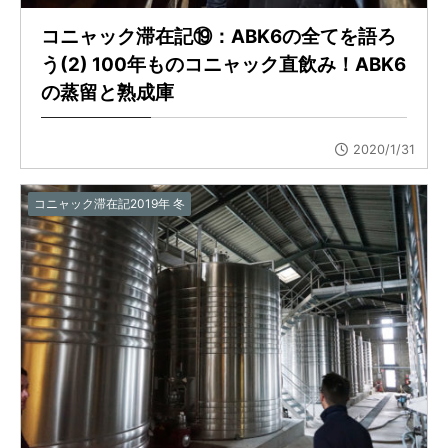
コニャック滞在記⑲：ABK6の全てを語ろ
う(2) 100年ものコニャック直飲み！ABK6
の蒸留と熟成庫
2020/1/31
コニャック滞在記2019年 冬