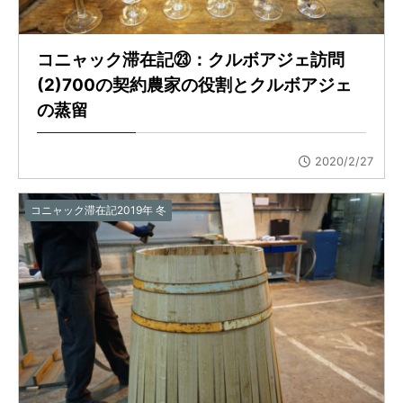
コニャック滞在記㉓：クルボアジェ訪問
(2)700の契約農家の役割とクルボアジェ
の蒸留
2020/2/27
コニャック滞在記2019年 冬