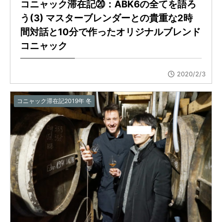
コニャック滞在記⑳：ABK6の全てを語ろ
う(3) マスターブレンダーとの貴重な2時
間対話と10分で作ったオリジナルブレンド
コニャック
2020/2/3
コニャック滞在記2019年 冬