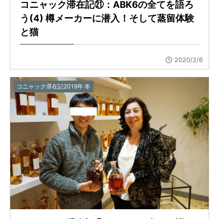
コニャック滞在記㉑：ABK6の全てを語ろ
う(4) 樽メーカーに潜入！そして蒸留体験
と猫
2020/2/6
コニャック滞在記2019年 冬