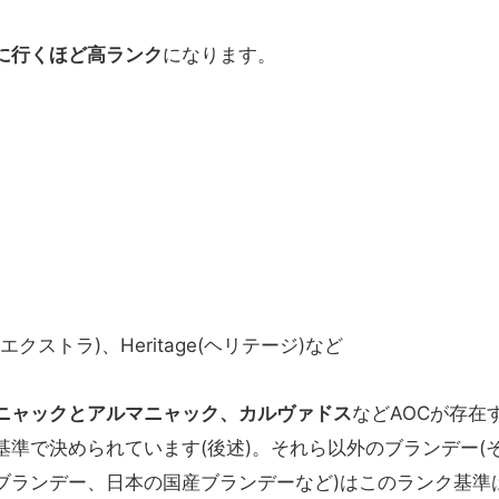
に行くほど高ランク
になります。
a(エクストラ)、Heritage(ヘリテージ)など
ニャックとアルマニャック、カルヴァドス
などAOCが存在
準で決められています(後述)。それら以外のブランデー(
ブランデー、日本の国産ブランデーなど)はこのランク基準