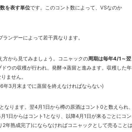
数を表す単位
です。このコント数によって、VSなのか
ブランデーによって若干異なります。
え方から見てみましょう。コニャックの
周期は毎年4/1～翌
ブドウの収穫が行われ、発酵→蒸留と進みます。収穫した年
なりません。
016年3月末までに蒸留を終えなければならない)
となります。翌4月1日から樽の原酒はコント0と数えられ
4月1日からはコント1となり、以降4月1日が来るごとにコン
り2年熟成完了)にならなければコニャックとして売ること