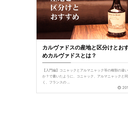
カルヴァドスの産地と区分けとお
めカルヴァドスとは？
【入門編】コニャックとアルマニャック等の種類の違い
か？で書いたように、コニャック、アルマニャックと同
く、フランスの ...
20