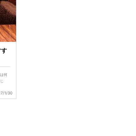
すす
は何
じ
17/1/30