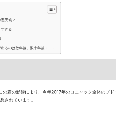
の悪天候？
りすぎる
減
が出るのは数年後、数十年後・・・
、この霜の影響により、今年2017年のコニャック全体のブド
予想されています。