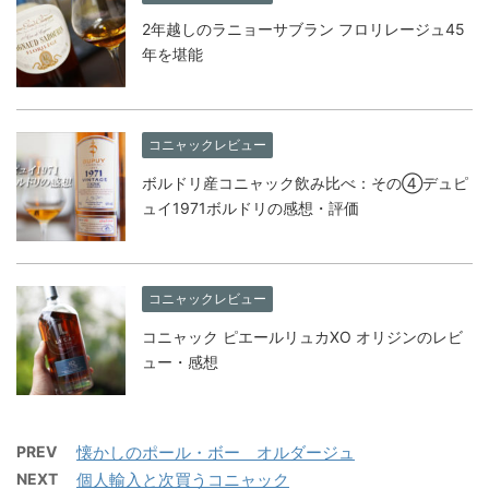
2年越しのラニョーサブラン フロリレージュ45
年を堪能
コニャックレビュー
ボルドリ産コニャック飲み比べ：その④デュピ
ュイ1971ボルドリの感想・評価
コニャックレビュー
コニャック ピエールリュカXO オリジンのレビ
ュー・感想
PREV
懐かしのポール・ボー オルダージュ
NEXT
個人輸入と次買うコニャック