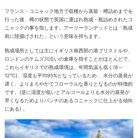
フランス・コニャック地方で収穫から蒸留・樽詰めまでを
行った後、樽の状態で英国に運ばれ熟成・瓶詰めされたコ
ニャックの事を指します。アーリーランデッドとは「熟成
前に陸揚げされた」という意味を持ちます。
熟成場所としては主にイギリス南西部の港ブリストルや、
ロンドンのテムズ川沿いの倉庫を指すことがほとんどで、
これらイギリスでの熟成環境は、年間気温も低く(8～
12℃)、湿度も平均95%となっているため、 水分の蒸発が
遅く、よりまろやかでフローラルな香りとなるのが特徴的
です。(逆に湿度が低いとアルコールよりも水分の蒸発が
早くなるためよりパンチのあるコニャックに仕上がる傾向
にある) 。