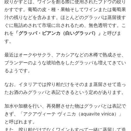
絞りかすとは、ワインを創る際に使用されたブドウの絞り
かすです。葡萄の皮・種・果軸そしてワインまたは葡萄果
汁の残りなどを含みます。ほとんどのグラッパは蒸留後す
ぐに瓶詰めされて市場に出されるため、無色透明です。こ
れを
「グラッパ・ビアンカ（白いグラッパ）」
と呼びま
す。
最近はオークやサクラ、アカシアなどの木樽で熟成させ、
ブランデーのような琥珀色をしたグラッパも増えてきてい
るようです。
なお、イタリアでは搾り粕だけをそのまま蒸留させて造っ
たお酒のみグラッパと表記できるという定めがあります。
加水や加糖を行い、再発酵させた物はグラッパとは表記で
きず、「アクアヴィーテ ヴィニカ（aquavite vinica）」
と呼ばれます。
また、搾り粕だけでなくワインもすべて一緒に蒸留して造