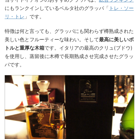
にもランクインしているベルタ社のグラッパ「
トレ・ソー
リ・トレ
」です。
特徴は何と言っても、グラッパにも関わらず樽熟成された
美しい色とフルーティーな味わい。そして
最高に美しいボ
トルと重厚な木箱
です。イタリアの最高のクリュ(ブドウ)
を使用し、蒸留後に木樽で長期熟成させ完成させたグラッ
パです。