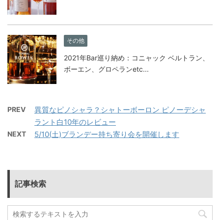
その他
2021年Bar巡り納め：コニャック ベルトラン、
ボーエン、グロペランetc...
PREV
異質なピノシャラ？シャトーボーロン ピノーデシャ
ラント白10年のレビュー
NEXT
5/10(土)ブランデー持ち寄り会を開催します
記事検索