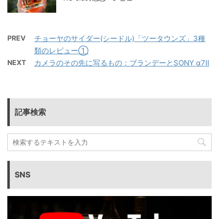
PREV
チョーヤのサイダー(シードル)「ツータウンズ」3種
類のレビュー①
NEXT
カメラのその先に写るもの：ブランデーとSONY α7II
記事検索
SNS