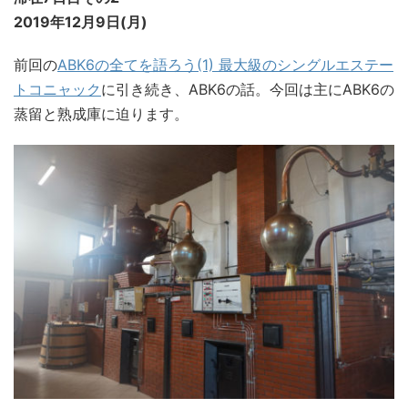
2019年12月9日(月)
前回の
ABK6の全てを語ろう(1) 最大級のシングルエステー
トコニャック
に引き続き、ABK6の話。今回は主にABK6の
蒸留と熟成庫に迫ります。