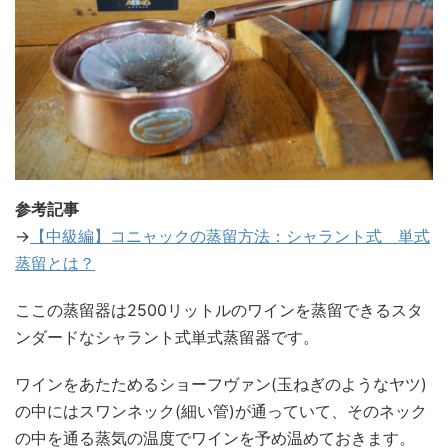
参考記事
→
【中級編】コニャックの蒸留方法：シャラント式 単式
蒸留とは？
ここの蒸留器は2500リットルのワインを蒸留できるスタ
ンダードなシャラント式単式蒸留器です。
ワインをあたためるショーフヴァン(玉ねぎのようなヤツ)
の中にはスワンネック(細い管)が通っていて、そのネック
の中を通る蒸気の温度でワインを予め温めておきます。