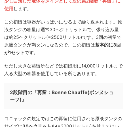
少し白濁した液体をメインとして次の第2段階「再留」に
使用
します。
この初留は容器がいっぱいになるまで繰り返されます。原
液タンクの容量は通常30ヘクトリットルで、張り込み量
は約25ヘクリットル(=2500リットル)です。3回の初留で
原液タンクが満タンになるので、この初留は
基本的に3回
が1セット
です。
ただし大きな蒸留所などでは初留用に14,000リットルまで
入る大型の容器を使用している所もあります。
2段階目の「再留：Bonne Chauffe(ボンヌショ
ーフ)」
コニャックの規定ではこの再留に使用される原液タンクの
サイズは
30ヘクリットル
(=3000リットル)を越えてはい