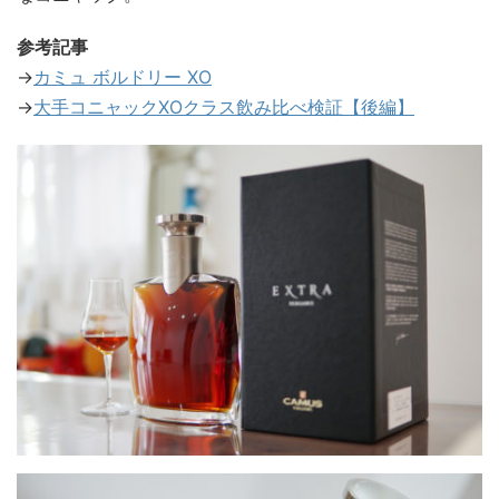
参考記事
→
カミュ ボルドリー XO
→
大手コニャックXOクラス飲み比べ検証【後編】