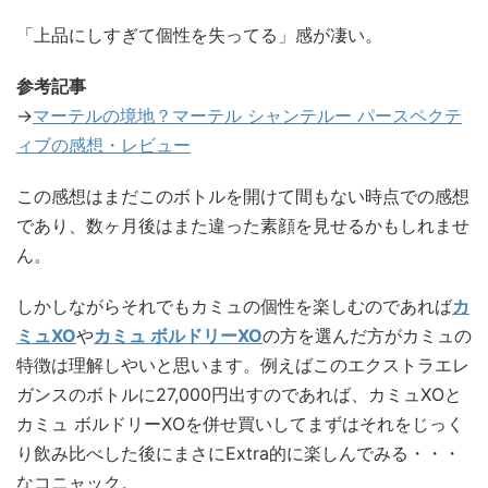
「上品にしすぎて個性を失ってる」感が凄い。
参考記事
→
マーテルの境地？マーテル シャンテルー パースペクテ
ィブの感想・レビュー
この感想はまだこのボトルを開けて間もない時点での感想
であり、数ヶ月後はまた違った素顔を見せるかもしれませ
ん。
しかしながらそれでもカミュの個性を楽しむのであれば
カ
ミュXO
や
カミュ ボルドリーXO
の方を選んだ方がカミュの
特徴は理解しやいと思います。例えばこのエクストラエレ
ガンスのボトルに27,000円出すのであれば、カミュXOと
カミュ ボルドリーXOを併せ買いしてまずはそれをじっく
り飲み比べした後にまさにExtra的に楽しんでみる・・・
なコニャック。