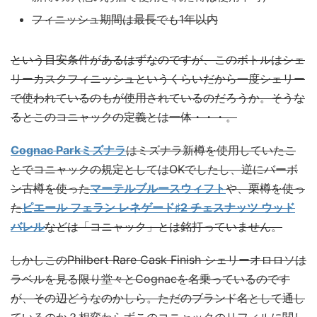
フィニッシュ期間は最長でも1年以内
という目安条件があるはずなのですが、このボトルはシェ
リーカスクフィニッシュというくらいだから一度シェリー
で使われているのもが使用されているのだろうか。そうな
るとこのコニャックの定義とは一体・・・。
Cognac Parkミズナラ
はミズナラ新樽を使用していたこ
とでコニャックの規定としてはOKでしたし、逆にバーボ
ン古樽を使った
マーテルブルースウィフト
や、栗樽を使っ
た
ピエール フェラン レネゲード♯2 チェスナッツ ウッド
バレル
などは「コニャック」とは銘打っていません。
しかしこのPhilbert Rare Cask Finish シェリーオロロソは
ラベルを見る限り堂々とCognacを名乗っているのです
が、その辺どうなのかしら。ただのブランド名として通し
ているのか？相変わらずこのコニャックのリフィルに関し