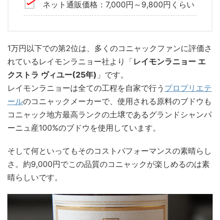
ネット通販価格：7,000円～9,800円くらい
1万円以下での第2位は、多くのコニャックファンに評価さ
れているレイモンラニョー社より「
レイモンラニョー エ
クストラ ヴィユー(25年)
」です。
レイモンラニョーは全ての工程を自家で行う
プロプリ
エ
テ
ール
のコニャックメーカーで、使用される原料のブドウも
コニャック地方最高ランクの土壌であるグランドシャンパ
ーニュ産100%のブドウを使用しています。
そして何といってもそのコストパフォーマンスの素晴らし
さ。約9,000円でこの品質のコニャックが楽しめるのは素
晴らしいです。