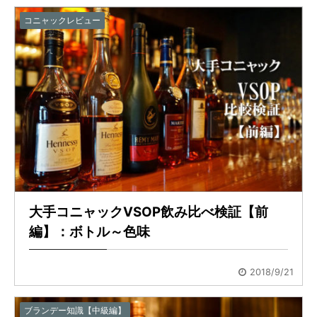
コニャックレビュー
大手コニャックVSOP飲み比べ検証【前
編】：ボトル～色味
2018/9/21
ブランデー知識【中級編】