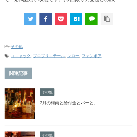
-
その他
-
コニャック
,
プロプリエテール
,
レロー
,
ファンボア
関連記事
その他
7月の梅雨と給付金とバーと。
その他