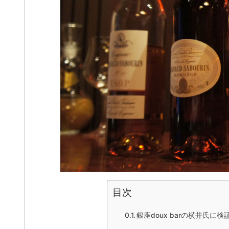
目次
銀座doux barの横井氏に検