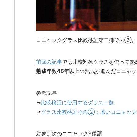
コニャックグラス比較検証第二弾その③。
前回の記事
では比較対象グラスを使って熟
熟成年数45年以上
の熟成が進んだコニャッ
参考記事
→
比較検証に使用するグラス一覧
→
グラス比較検証その②：若いコニャック
対象は次のコニャック3種類