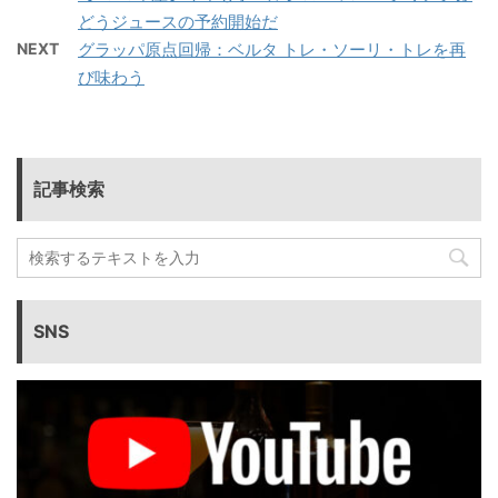
どうジュースの予約開始だ
NEXT
グラッパ原点回帰：ベルタ トレ・ソーリ・トレを再
び味わう
記事検索
SNS