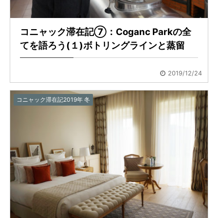
コニャック滞在記⑦：Coganc Parkの全
てを語ろう(１)ボトリングラインと蒸留
2019/12/24
コニャック滞在記2019年 冬