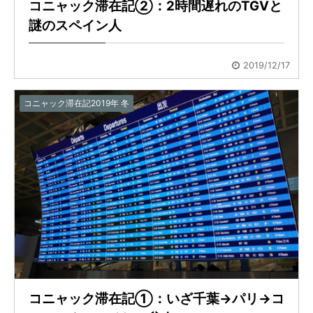
コニャック滞在記②：2時間遅れのTGVと
謎のスペイン人
2019/12/17
コニャック滞在記2019年 冬
コニャック滞在記①：いざ千葉→パリ→コ