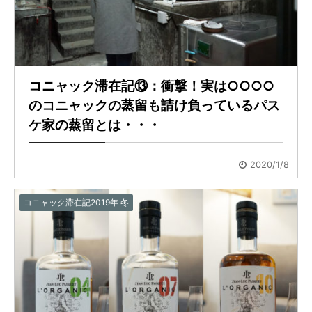
コニャック滞在記⑬：衝撃！実は○○○○
のコニャックの蒸留も請け負っているパス
ケ家の蒸留とは・・・
2020/1/8
コニャック滞在記2019年 冬