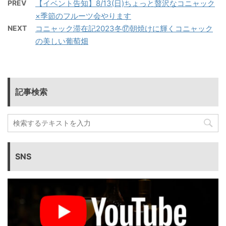
PREV
【イベント告知】8/13(日)ちょっと贅沢なコニャック
×季節のフルーツ会やります
NEXT
コニャック滞在記2023冬⑰朝焼けに輝くコニャック
の美しい葡萄畑
記事検索
SNS