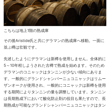
こちらは地上1階の熟成庫
その後Aristide氏と共にデラマンの熟成庫へ移動。一面に
並ぶ樽は壮観です。
先述したようにデラマンは新樽を使用しません。全体的に
5～10年程しようされた古樽で熟成を始めます。そのため
デラマンのコニャックはタンニンが少ない傾向にありま
す。一般的にグランドシャンパーニュコニャックはリムー
ザンオークが使用され、一般的にコニャックは新樽を使用
する期間によりタンニンの量を調整しています。タンニン
は長期熟成下において酸化防止剤の役目も果たすので、長
期熟成が可能なグランドシャンパーニュコニャックはタン