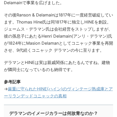
Delamainで事業を広げました。
その後Ranson & Delamainは1817年に一度経営破綻してい
ます。Thomas Hine氏は同1817年に独立しHINEを創設。
ジェームス・デラマン氏は会社経営をストップしますが、
彼の孫息子にあたるHenri Delamain(アンリ・デラマン)氏
が1824年にMasion Delamanとしてコニャック事業を再開
させ、9代続くコニャック デラマンの今に至ります。
デラマンとHINEは実は親戚関係にあたるんですね。建物
が隣同士になっているのも納得です。
参考記事
→
厳重に守られたHINE(ハイン)のヴィンテージ熟成庫とア
ーリランデッドコニャックの真相
デラマンのイメージカラーは何故青なのか？