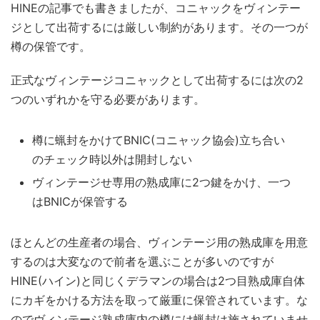
HINEの記事でも書きましたが、コニャックをヴィンテー
ジとして出荷するには厳しい制約があります。その一つが
樽の保管です。
正式なヴィンテージコニャックとして出荷するには次の2
つのいずれかを守る必要があります。
樽に蝋封をかけてBNIC(コニャック協会)立ち合い
のチェック時以外は開封しない
ヴィンテージせ専用の熟成庫に2つ鍵をかけ、一つ
はBNICが保管する
ほとんどの生産者の場合、ヴィンテージ用の熟成庫を用意
するのは大変なので前者を選ぶことが多いのですが
HINE(ハイン)と同じくデラマンの場合は2つ目熟成庫自体
にカギをかける方法を取って厳重に保管されています。な
のでヴィンテージ熟成庫内の樽には蝋封は施されていませ