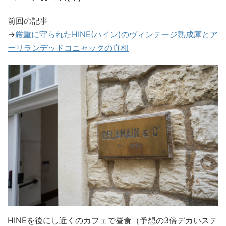
前回の記事
→
厳重に守られたHINE(ハイン)のヴィンテージ熟成庫とア
ーリランデッドコニャックの真相
HINEを後にし近くのカフェで昼食（予想の3倍デカいステ