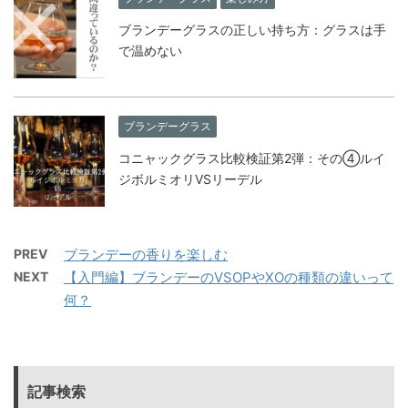
ブランデーグラスの正しい持ち方：グラスは手
で温めない
ブランデーグラス
コニャックグラス比較検証第2弾：その④ルイ
ジボルミオリVSリーデル
PREV
ブランデーの香りを楽しむ
NEXT
【入門編】ブランデーのVSOPやXOの種類の違いって
何？
記事検索