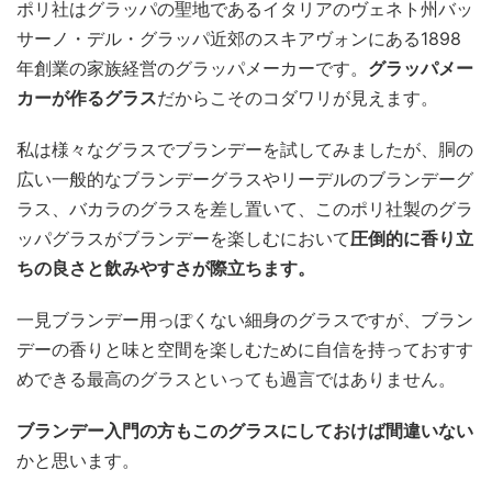
ポリ社はグラッパの聖地であるイタリアのヴェネト州バッ
サーノ・デル・グラッパ近郊のスキアヴォンにある1898
年創業の家族経営のグラッパメーカーです。
グラッパメー
カーが作るグラス
だからこそのコダワリが見えます。
私は様々なグラスでブランデーを試してみましたが、胴の
広い一般的なブランデーグラスやリーデルのブランデーグ
ラス、バカラのグラスを差し置いて、このポリ社製のグラ
ッパグラスがブランデーを楽しむにおいて
圧倒的に香り立
ちの良さと飲みやすさが際立ちます。
一見ブランデー用っぽくない細身のグラスですが、ブラン
デーの香りと味と空間を楽しむために自信を持っておすす
めできる最高のグラスといっても過言ではありません。
ブランデー入門の方もこのグラスにしておけば間違いない
かと思います。