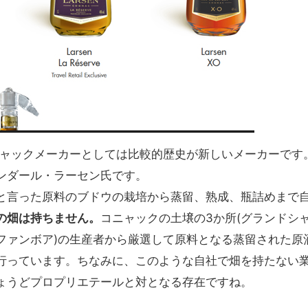
ニャックメーカーとしては比較的歴史が新しいメーカーです
ンダール・ラーセン氏です。
と言った原料のブドウの栽培から蒸留、熟成、瓶詰めまで
の畑は持ちません。
コニャックの土壌の3か所(グランドシ
ファンボア)の生産者から厳選して原料となる蒸留された原
行っています。ちなみに、このような自社で畑を持たない
ょうどプロプリエテールと対となる存在ですね。