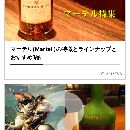
マーテル(Martell)の特徴とラインナップと
おすすめ1品
2015/7/8
ランキング