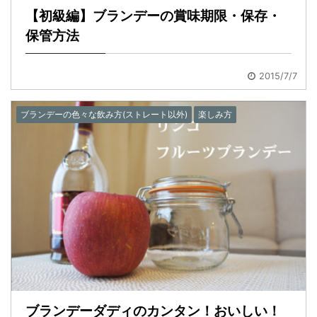
【初級編】ブランデーの賞味期限・保存・
保管方法
2015/7/7
ブランデーの色々な飲み方(ストレート以外)
楽しみ方
ブランデーダディのカンタン！おいしい！