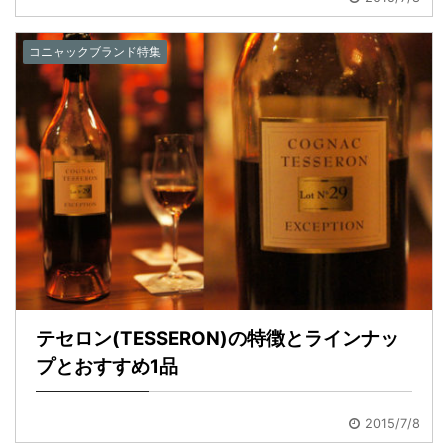
コニャックブランド特集
テセロン(TESSERON)の特徴とラインナッ
プとおすすめ1品
2015/7/8