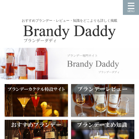
おすすめブランデー・レビュー・知識をどこよりも詳しく掲載