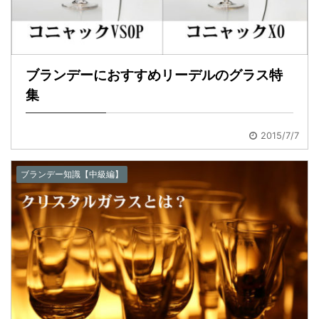
ブランデーにおすすめリーデルのグラス特
集
2015/7/7
ブランデー知識【中級編】