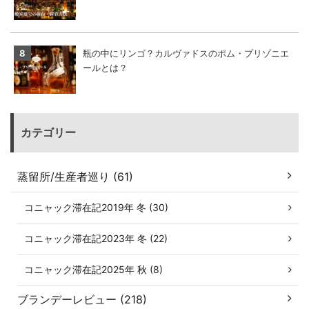
瓶の中にリンゴ？カルヴァドスのポム・プリゾニエ
ールとは？
カテゴリー
蒸留所/生産者巡り (61)
コニャック滞在記2019年 冬 (30)
コニャック滞在記2023年 冬 (22)
コニャック滞在記2025年 秋 (8)
ブランデーレビュー (218)