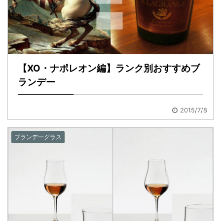
【XO・ナポレオン編】ランク別おすすめブ
ランデー
2015/7/8
ブランデーグラス