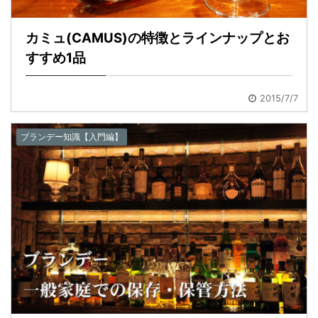
カミュ(CAMUS)の特徴とラインナップとお
すすめ1品
2015/7/7
ブランデー知識【入門編】