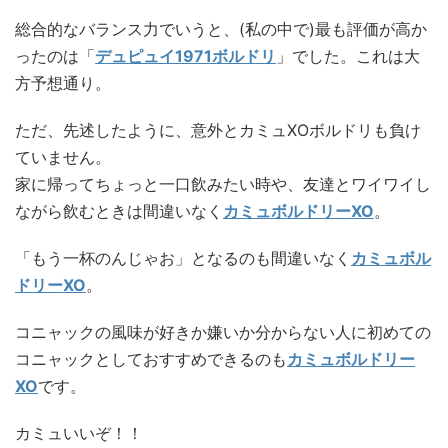
総合的なバランス力でいうと、(私の中で)最も評価が高か
ったのは「
デュピュイ1971ボルドリ
」でした。これは大
方予想通り。
ただ、先述したように、意外とカミュXOボルドリも負け
ていません。
家に帰ってちょっと一口飲みたい時や、友達とワイワイし
ながら飲むときは間違いなく
カミュボルドリーXO
。
「もう一杯のんじゃお」となるのも間違いなく
カミュボル
ドリーXO
。
コニャックの風味が好きか嫌いか分からない人に初めての
コニャックとしておすすめできるのも
カミュボルドリー
XO
です。
カミュいいぞ！！