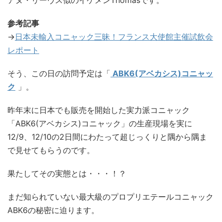
アヌ・リーヴス似のイケメンThomasです。
参考記事
→
日本未輸入コニャック三昧！フランス大使館主催試飲会
レポート
そう、この日の訪問予定は「
ABK6(アベカシス)コニャッ
ク
」。
昨年末に日本でも販売を開始した実力派コニャック
「ABK6(アベカシス)コニャック」の生産現場を実に
12/9、12/10の2日間にわたって超じっくりと隅から隅ま
で見せてもらうのです。
果たしてその実態とは・・・！？
まだ知られていない最大級のプロプリエテールコニャック
ABK6の秘密に迫ります。