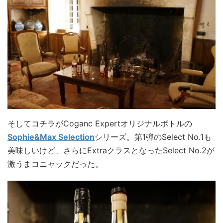
そしてコチラがCoganc Expertオリジナルボトルの
Sophie&Max Selection
シリーズ。第1弾のSelect No.1も
美味しいけど、さらにExtraクラスとなったSelect No.2が
激うまコニャックだった。