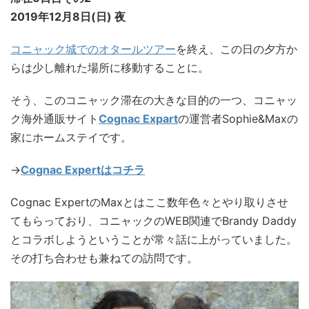
2019年12月8日(日) 夜
コニャック城でのオタールツアー
を終え、この日の夕方か
らは少し離れた場所に移動することに。
そう、このコニャック滞在の大きな目的の一つ、コニャッ
ク海外通販サイト
Cognac Expart
の運営者Sophie&Maxの
家にホームステイです。
→
Cognac Expertはコチラ
Cognac ExpertのMaxとはここ数年色々とやり取りさせ
てもらっており、コニャックのWEB関連でBrandy Daddy
とコラボしようということが常々話に上がっていました。
その打ち合わせも兼ねての訪問です。