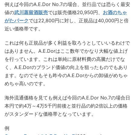
例えば今回のA.E.Dor No.7の場合、並行品では恐らく最安
値の
武川蒸留酒販売
では販売価格20,950円、
お酒のちゃ
がたパーク
では22,800円に対し、正規品は40,000円と倍
近い価格帯です。
これは何も正規品が多く利益を取ろうとしていいるわけで
はありません。A.E.Dorはここ数年でかなり大幅な値上げ
を行っています。これは単純に原材料費の高騰だけでな
く、A.E.Dorのブランド価値の向上を狙ったものでもあり
ます。なのでそもそも昨今のA.E.Dorからの卸値がめちゃ
めちゃ高いのです。
海外流通価格を見ても例えば今回のA.E.Dor No.7の場合日
本円で約4万～4万5千円前後と並行品の約2倍以上の価格
がスタンダードな価格帯となっています。
例