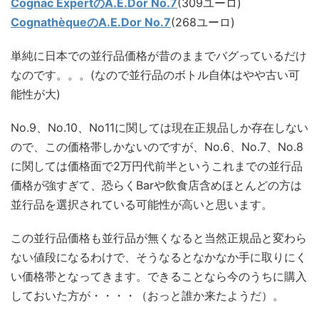
Cognac ExpertのA.E.Dor No.7
(309ユーロ)
CognathèqueのA.E.Dor No.7
(268ユーロ)
単純に日本での並行品価格が昔のままでバグっているだけ
なのです。。。(なので並行品のボトル自体はやや古い可
能性が大)
No.9、No.10、No11に関しては現在正規品しか存在しない
ので、この価格帯しかないのですが、No.6、No.7、No.8
に関しては価格面で2万円代前半というこれまでの並行品
価格が強すぎて、恐らくBarや飲食店含めほとんどの方は
並行品を選択されている可能性が高いと思います。
この並行品価格も並行品が無くなると当然正規品と変わら
ない値段になるわけで、そうなるとなかなか手に取りにく
い価格帯となってきます。できることなら今のうちに購入
しておいた方が・・・・（おっと誰か来たようだ）。