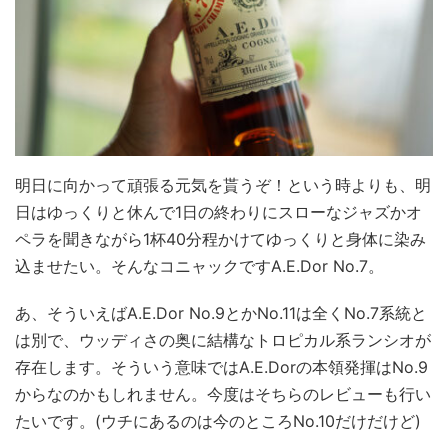
明日に向かって頑張る元気を貰うぞ！という時よりも、明
日はゆっくりと休んで1日の終わりにスローなジャズかオ
ペラを聞きながら1杯40分程かけてゆっくりと身体に染み
込ませたい。そんなコニャックですA.E.Dor No.7。
あ、そういえばA.E.Dor No.9とかNo.11は全くNo.7系統と
は別で、ウッディさの奥に結構なトロピカル系ランシオが
存在します。そういう意味ではA.E.Dorの本領発揮はNo.9
からなのかもしれません。今度はそちらのレビューも行い
たいです。(ウチにあるのは今のところNo.10だけだけど)