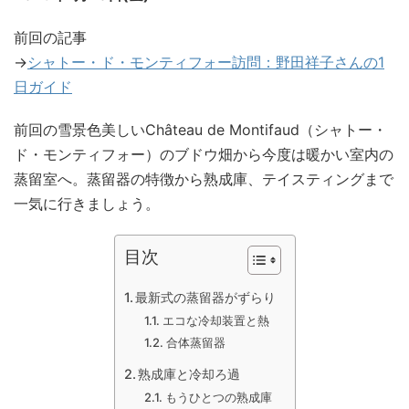
前回の記事
→
シャトー・ド・モンティフォー訪問：野田祥子さんの1
日ガイド
前回の雪景色美しいChâteau de Montifaud（シャトー・
ド・モンティフォー）のブドウ畑から今度は暖かい室内の
蒸留室へ。蒸留器の特徴から熟成庫、テイスティングまで
一気に行きましょう。
目次
最新式の蒸留器がずらり
エコな冷却装置と熱
合体蒸留器
熟成庫と冷却ろ過
もうひとつの熟成庫