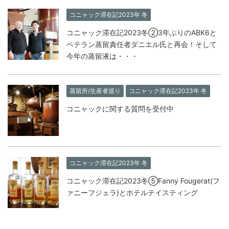
コニャック滞在記2023年 冬
コニャック滞在記2023冬②3年ぶりのABK6と
ベテラン蒸留責任者ダニエル氏と再会！そして
今年の蒸留液は・・・
蒸留所/生産者巡り
コニャック滞在記2023年 冬
コニャックに関する質問を受付中
コニャック滞在記2023年 冬
コニャック滞在記2023冬⑤Fanny Fougerat(フ
ァニーフジェラ)とホテルテイスティング