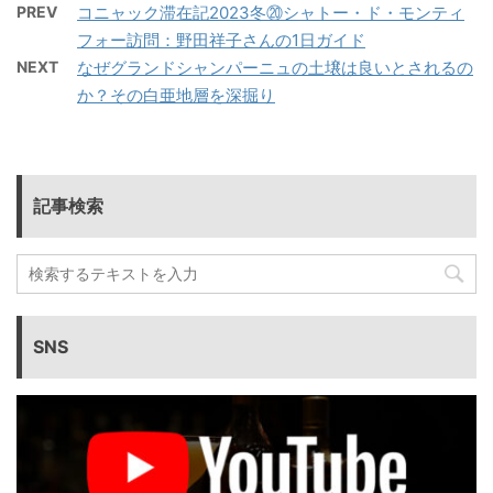
PREV
コニャック滞在記2023冬⑳シャトー・ド・モンティ
フォー訪問：野田祥子さんの1日ガイド
NEXT
なぜグランドシャンパーニュの土壌は良いとされるの
か？その白亜地層を深掘り
記事検索
SNS