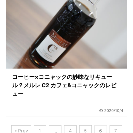
コーヒー×コニャックの妙味なリキュー
ル？メルレ C2 カフェ&コニャックのレビ
ュー
2020/10/4
« Prev
1
…
4
5
6
7