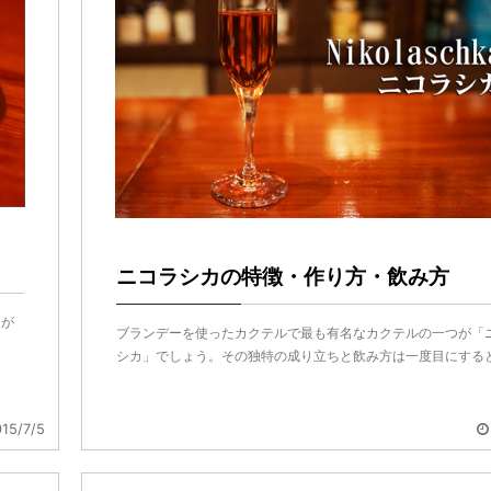
？
ニコラシカの特徴・作り方・飲み方
」が
ブランデーを使ったカクテルで最も有名なカクテルの一つが「
シカ」でしょう。その独特の成り立ちと飲み方は一度目にすると .
15/7/5