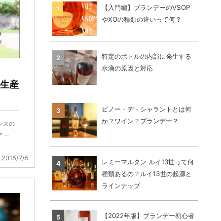
【入門編】ブランデーのVSOP
やXOの種類の違いって何？
特定のボトルの内部に発生する
水滴の原因と対応
生産
ピノー・デ・シャラントとは何
か？ワイン？ブランデー？
ンスの
..
2015/7/5
レミーマルタン ルイ13世って何
種類あるの？ルイ13世の起源と
ラインナップ
【2022年版】ブランデー初心者