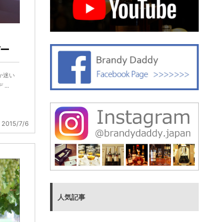
ー
か迷い
..
2015/7/6
人気記事