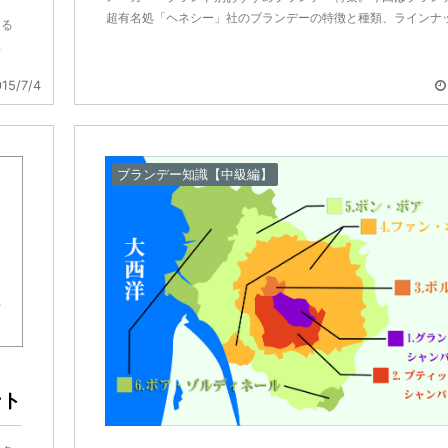
超有名処「ヘネシー」社のブランデーの特徴と種類、ラインナッ .
知る
.
15/7/4
ブランデー知識【中級編】
ント