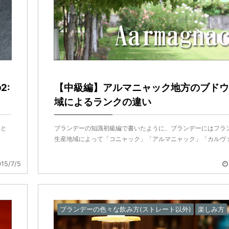
2:
【中級編】アルマニャック地方のブドウ
域によるランクの違い
トと
ブランデーの知識初級編で書いたように、ブランデーにはフラ
.
生産地域によって「コニャック」「アルマニャック」「カルヴァ .
15/7/5
ブランデーの色々な飲み方(ストレート以外)
楽しみ方