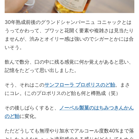
30年熟成前後のグランドシャンパーニュ コニャックとは
うってかわって、ブワッと花開く要素や複雑さは見当たり
ませんが、渋みとオイリー感は強いのでシガーとかには合
いそう。
飲んで数分、口の中に残る感覚に何か覚えがあると思い、
記憶をたどって思い出しました。
そう、それはこの
サンフローラ プロポリスのど飴
。まさ
にコレ。(このプロポリスのど飴も何と樽熟成（笑）
その後しばらくすると、
ノーベル製菓のはちみつきんかん
のど飴
に変化。
ただどうしても無理やり加水でアルコール度数40%まで落
としたようなちょっと違和感のある感じがどうしてもぬぐ