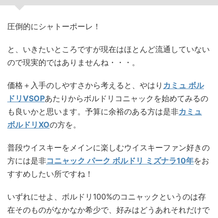
圧倒的にシャトーポーレ！
と、いきたいところですが現在はほとんど流通していない
ので現実的ではありませんね・・・。
価格＋入手のしやすさから考えると、やはり
カミュ ボル
ドリVSOP
あたりからボルドリコニャックを始めてみるの
も良いかと思います。予算に余裕のある方は是非
カミュ
ボルドリXO
の方を。
普段ウイスキーをメインに楽しむウイスキーファン好きの
方には是非
コニャック パーク ボルドリ ミズナラ10年
をお
すすめしたい所ですね！
いずれにせよ、ボルドリ100%のコニャックというのは存
在そのものがなかなか希少で、好みはどうあれそれだけで