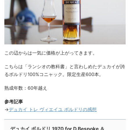
この辺からは一気に価格が上がってきます。
こちらは「ランシオの教科書」と言わしめたデュカイが誇
るボルドリ100%コニャック。限定生産600本。
熟成年数：60年越え
参考記事
→
デュカイ トレ ヴィエイユ ボルドリの感想
デュカイ ボルドリ 1970 for D.Bespoke ＆