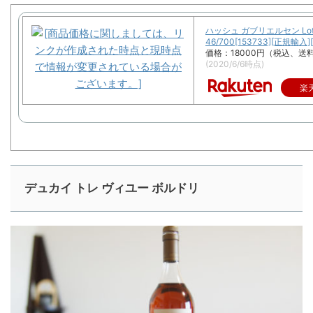
ハッシュ ガブリエルセン Lot
46/700[153733][正規輸入
価格：18000円（税込、送料
(2020/6/6時点)
楽
デュカイ トレ ヴィユー ボルドリ