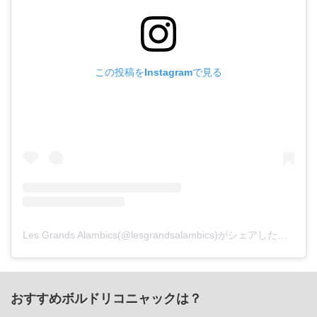
この投稿をInstagramで見る
Les Grands Alambics(@lesgrandsalambics)がシェアした投稿
-
2
おすすめボルドリコニャックは？